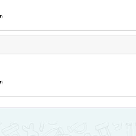
ón
ón